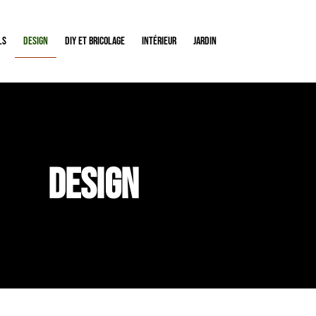
ls
Design
Diy et bricolage
Intérieur
Jardin
Design