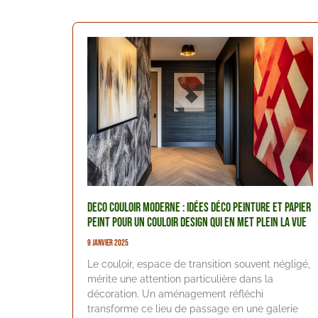
Deco couloir moderne : idées déco peinture et papier
peint pour un couloir design qui en met plein la vue
9 janvier 2025
Le couloir, espace de transition souvent négligé,
mérite une attention particulière dans la
décoration. Un aménagement réfléchi
transforme ce lieu de passage en une galerie